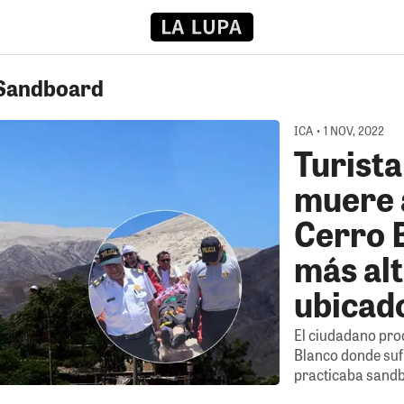
 Sandboard
ICA • 1 NOV, 2022
Turista
muere a
Cerro B
más al
ubicad
El ciudadano pro
Blanco donde suf
practicaba sand