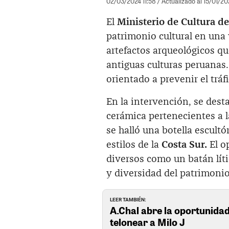
02/03/2024 11:58
/ Actualizado al 15/01/20
El
Ministerio de Cultura d
patrimonio cultural en una
artefactos arqueológicos qu
antiguas culturas peruanas.
orientado a prevenir el tráf
En la intervención, se dest
cerámica pertenecientes a l
se halló una botella escultór
estilos de la
Costa Sur.
El o
diversos como un batán líti
y diversidad del patrimonio
LEER TAMBIÉN:
A.Chal abre la oportunidad
telonear a Milo J