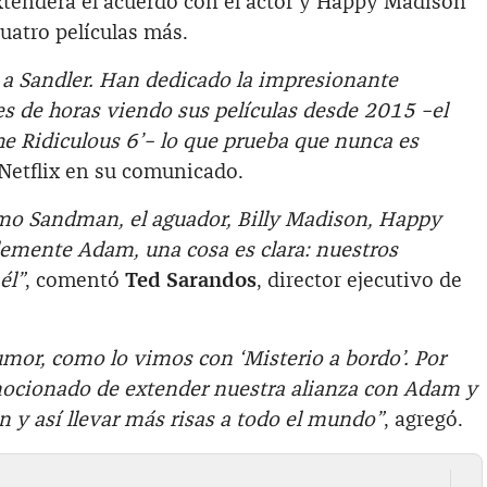
extenderá el acuerdo con el actor y Happy Madison
uatro películas más.
 Sandler. Han dedicado la impresionante
es de horas viendo sus películas desde 2015 –el
he Ridiculous 6’– lo que prueba que nunca es
o Netflix en su comunicado.
mo Sandman, el aguador, Billy Madison, Happy
lemente Adam, una cosa es clara: nuestros
él”
, comentó
Ted Sarandos
, director ejecutivo de
umor, como lo vimos con ‘Misterio a bordo’. Por
mocionado de extender nuestra alianza con Adam y
 y así llevar más risas a todo el mundo”
, agregó.