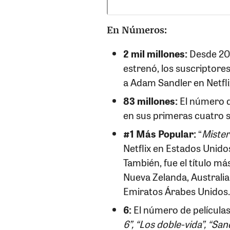
En Números:
2 mil millones:
Desde 201
estrenó, los suscriptore
a Adam Sandler en Netfli
83 millones:
El número d
en sus primeras cuatro s
#1 Más Popular:
“
Mister
Netflix en Estados Unido
También, fue el título m
Nueva Zelanda, Australia
Emiratos Árabes Unidos.
6:
El número de películas
6”, “Los doble-vida”, “Sa