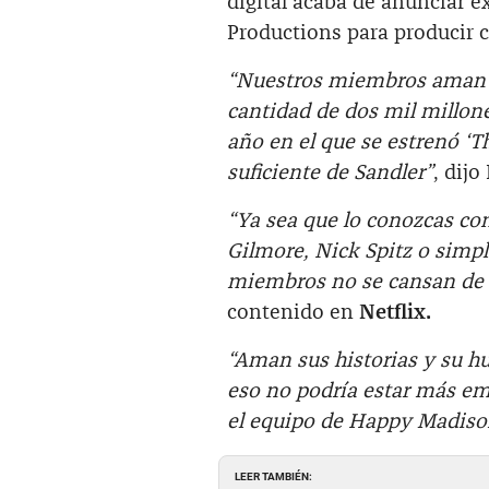
digital acaba de anunciar 
Productions para producir c
“Nuestros miembros aman a
cantidad de dos mil millon
año en el que se estrenó ‘T
suficiente de Sandler”
, dij
“Ya sea que lo conozcas co
Gilmore, Nick Spitz o simp
miembros no se cansan de 
contenido en
Netflix.
“Aman sus historias y su h
eso no podría estar más e
el equipo de Happy Madison
LEER TAMBIÉN: