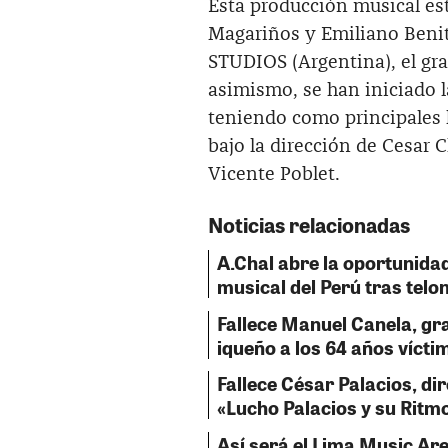
Esta producción musical est
Magariños y Emiliano Benit
STUDIOS (Argentina), el gr
asimismo, se han iniciado l
teniendo como principales 
bajo la dirección de Cesar 
Vicente Poblet.
Noticias relacionadas
A.Chal abre la oportunidad
musical del Perú tras telo
Fallece Manuel Canela, gr
iqueño a los 64 años víct
Fallece César Palacios, di
«Lucho Palacios y su Ritm
Así será el Lima Music Ar