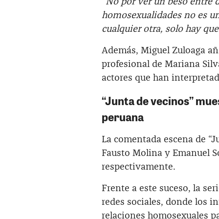
“No por ver un beso entre 
homosexualidades no es un
cualquier otra, solo hay qu
Además, Miguel Zuloaga aña
profesional de Mariana Silv
actores que han interpretad
“Junta de vecinos” mue
peruana
La comentada escena de “Ju
Fausto Molina y Emanuel So
respectivamente.
Frente a este suceso, la se
redes sociales, donde los in
relaciones homosexuales p