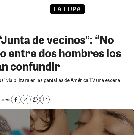
“Junta de vecinos”: “No
so entre dos hombres los
an confundir
os” visibilizara en las pantallas de América TV una escena
ir en: