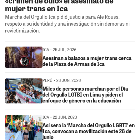
«crimen de odio» el asesinato de
mujer trans en Ica
Marcha del Orgullo Ica pidió justicia para Ale Rouss,
respeto a su identidad y una investigación sin demoras ni
revictimización.
ICA • 25 JUL, 2026
Asesinan a balazos a mujer trans cerca
de la Plaza de Armas de Ica
PERÚ • 28 JUN, 2026
Miles de personas marchan por el Día
del Orgullo LGTBI en Lima y piden el
enfoque de género en la educación
ICA • 22 JUN, 2023
Así será la ‘Marcha del Orgullo LGBTI’ en
Ica, convocan a movilización este 28 de
junio