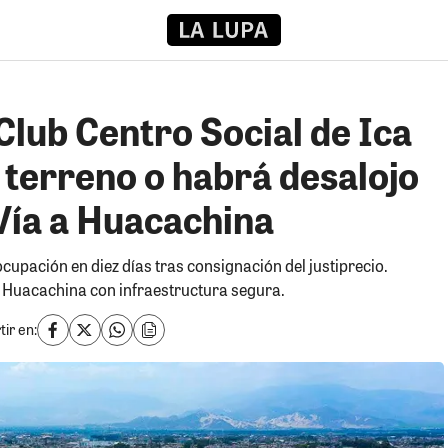
 Club Centro Social de Ica
 terreno o habrá desalojo
Vía a Huacachina
upación en diez días tras consignación del justiprecio.
y Huacachina con infraestructura segura.
ir en: