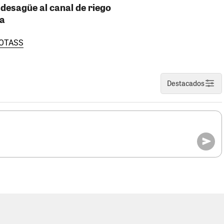
desagüe al canal de riego
ca
OTASS
Destacados