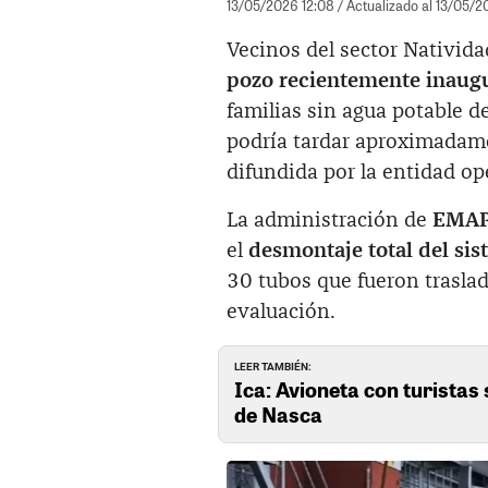
13/05/2026 12:08
/ Actualizado al 13/05/2
Vecinos del sector Nativid
pozo recientemente inaug
familias sin agua potable d
podría tardar aproximadam
difundida por la entidad op
La administración de
EMAP
el
desmontaje total del si
30 tubos que fueron trasla
evaluación.
LEER TAMBIÉN:
Ica: Avioneta con turistas 
de Nasca