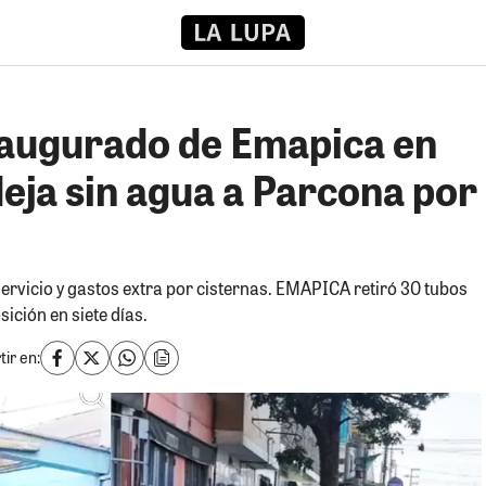
naugurado de Emapica en
deja sin agua a Parcona por
servicio y gastos extra por cisternas. EMAPICA retiró 30 tubos
ición en siete días.
ir en: