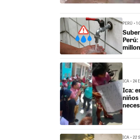
PERÚ • 1 
Suben 
Perú: 
millo
ICA • 24 
Ica: 
niños
neces
ICA • 22 