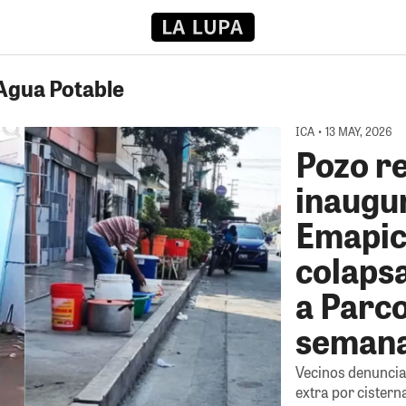
 Agua Potable
ICA • 13 MAY, 2026
Pozo r
inaugu
Emapic
colapsa
a Parc
seman
Vecinos denuncian
extra por cister