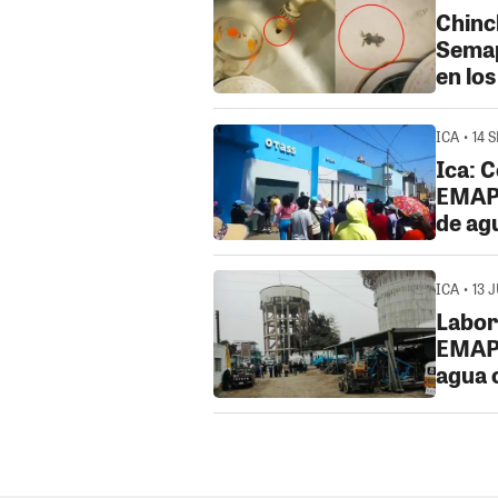
Chinc
Semap
en lo
ICA • 14 
Ica: 
EMAPI
de ag
ICA • 13 
Labor
EMAPI
agua 