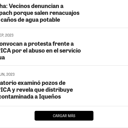
ha: Vecinos denuncian a
ach porque salen renacuajos
s caños de agua potable
SEP, 2023
Convocan a protesta frente a
CA por el abuso en el servicio
ua
JUN, 2023
atorio examinó pozos de
CA y revela que distribuye
contaminada a Iqueños
CARGAR MÁS