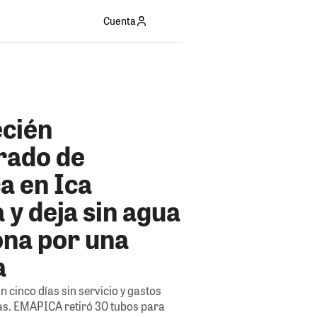
Cuenta
ecién
rado de
a en Ica
 y deja sin agua
ona por una
a
 cinco días sin servicio y gastos
nas. EMAPICA retiró 30 tubos para