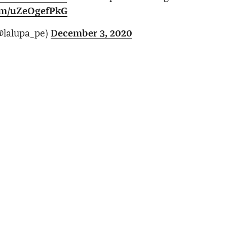
com/uZeOgefPkG
@lalupa_pe)
December 3, 2020