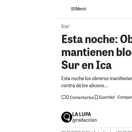
Menú
Ica
Esta noche: Ob
mantienen bl
Sur en Ica
Esta noche los obreros manifestan
contra de los abusos...
0
Guardar
Compart
Comentarios
LA LUPA
@redaccion