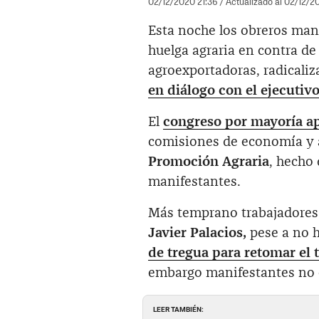
02/12/2020 21:36
/ Actualizado al 02/12/2
Esta noche los obreros man
huelga agraria en contra de
agroexportadoras, radicali
en diálogo con el ejecutiv
El
congreso por mayoría ap
comisiones de economía y a
Promoción Agraria
, hecho
manifestantes.
Más temprano trabajadores 
Javier Palacios,
pese a no 
de tregua para retomar el 
embargo manifestantes no 
LEER TAMBIÉN: