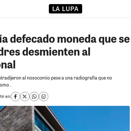
ría defecado moneda que se
adres desmienten al
onal
tradijeron al nosocomio pese a una radiografía que no
ismo .
ir en: