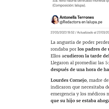
Ica: Niño habría defecado moneda qu
(Composición: lalupa).
Antonella Terrones
@Redactora en lalupa.pe
27/03/2023 19:52
/ Actualizado al 27/03/2
La angustia de poder perder
rondaba por
los padres de 
Ellos a
cudieron la tarde de
Llegaron al promediar las 5
después de una hora de ha
Lourdes Cornejo
, madre de
indicaron que necesitaba de
emergencia y los médicos n
que su hijo se estaba ahoga