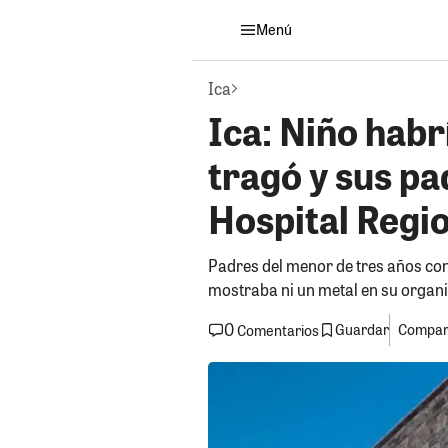
Menú
Ica
Ica: Niño hab
tragó y sus p
Hospital Regi
Padres del menor de tres años con
mostraba ni un metal en su organ
0
Guardar
Compart
Comentarios