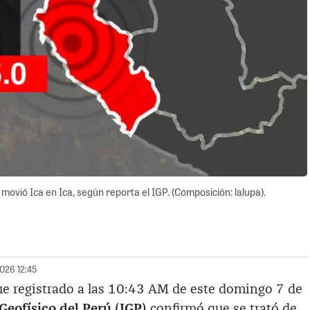
ovió Ica en Ica, según reporta el IGP. (Composición: lalupa).
2026 12:45
ue registrado a las 10:43 AM de este domingo 7 de
 Geofísico del Perú (IGP)
confirmó que se trató de