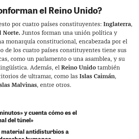
onforman el Reino Unido?
sto por cuatro países constituyentes:
Inglaterra
,
l Norte.
Juntos forman una unión política y
 una monarquía constitucional, encabezada por el
 de los cuatro países constituyentes tiene sus
ticas, como un parlamento o una asamblea, y su
lingüística. Además, el
Reino Unido
también
ritorios de ultramar, como las
Islas Caimán
,
slas Malvinas
, entre otros.
inutos» y cuenta cómo es el
nal del túnel»
material antidisturbios a
s derechos humanos