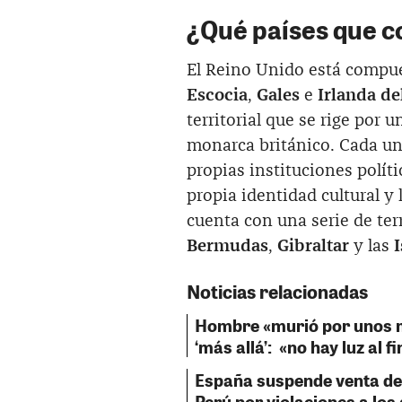
¿Qué países que c
El Reino Unido está compue
Escocia
,
Gales
e
Irlanda de
territorial que se rige por
monarca británico. Cada uno
propias instituciones polí
propia identidad cultural y 
cuenta con una serie de ter
Bermudas
,
Gibraltar
y las
I
Noticias relacionadas
Hombre «murió por unos m
‘más allá’: «no hay luz al fi
España suspende venta de 
Perú por violaciones a lo