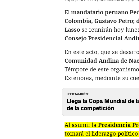
El
mandatario peruano Pedr
Colombia, Gustavo Petro; d
Lasso
se reunirán hoy lunes
Consejo Presidencial Andi
En este acto, que se desarro
Comunidad Andina de Nac
Témpore de este organismo r
Exteriores, mediante su cue
LEER TAMBIÉN:
Llega la Copa Mundial de 
de la competición
Al asumir la
Presidencia P
tomará el liderazgo polític