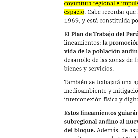
coyuntura regional e impuls
espacio
. Cabe recordar que
1969, y está constituida po
El Plan de Trabajo del Per
lineamientos:
la promoción
vida de la población andin
desarrollo de las zonas de f
bienes y servicios.
También se trabajará una ag
medioambiente y mitigación
interconexión física y digit
Estos lineamientos guiarán
subregional andino al nuev
del bloque.
Además, de asum