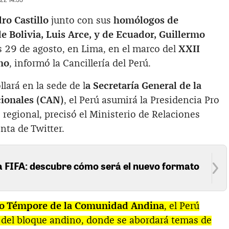
o Castillo
junto con sus
homólogos de
e Bolivia, Luis Arce, y de Ecuador, Guillermo
 29 de agosto, en Lima, en el marco del
XXII
no
, informó la Cancillería del Perú.
llará en la sede de l
a Secretaría General de la
ionales (CAN)
, el Perú asumirá la Presidencia Pro
egional, precisó el Ministerio de Relaciones
nta de Twitter.
la FIFA: descubre cómo será el nuevo formato
ro Témpore de la Comunidad Andina
, el Perú
o del bloque andino, donde se abordará temas de