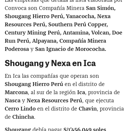
Las empresas que detalla la lista elaborada por
Convoca son Compañía Minera
San Simón,
Shougang Hierro Perú, Yanacocha, Nexa
Resources Perú, Southern Perú Copper,
Century Mining Perú, Antamina, Volcan, Doe
Run Perú, Alpayana, Compañía Minera
Poderosa
y
San Ignacio de Morococha.
Shougang y Nexa en Ica
En Ica las compañías que operan son
Shougang Hierro Perú
en el distrito de
Marcona
, al sur de la región
Ica
, provincia de
Nasca
y
Nexa Resources Perú
, que ejecuta
Cerro Lindo
en el distrito de
Chavin
, provincia
de
Chincha
.
Shougang
debía pagar
S/1’456,049 soles
,