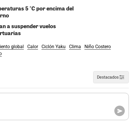
eraturas 5 °C por encima del
erno
gan a suspender vuelos
ortuarias
ento global
Calor
Ciclón Yaku
Clima
Niño Costero
o
Destacados