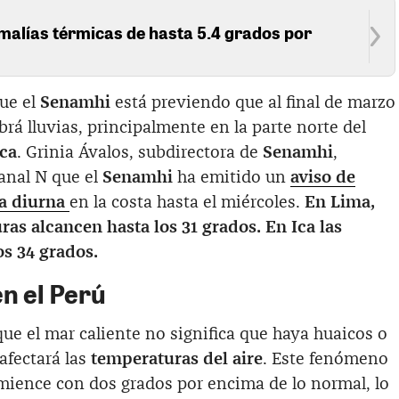
alías térmicas de hasta 5.4 grados por
que el
Senamhi
está previendo que al final de marzo
brá lluvias, principalmente en la parte norte del
Ica
. Grinia Ávalos, subdirectora de
Senamhi
,
anal N que el
Senamhi
ha emitido un
aviso de
a diurna
en la costa hasta el miércoles.
En Lima,
ras alcancen hasta los 31 grados. En Ica las
s 34 grados.
en el Perú
e el mar caliente no significa que haya huaicos o
 afectará las
temperaturas del aire
. Este fenómeno
mience con dos grados por encima de lo normal, lo