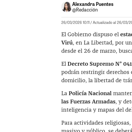
Alexandra Puentes
@Redacción
26/03/2026 10:11
/ Actualizado al 26/03/20
El Gobierno dispuso el
esta
Virú
, en La Libertad, por u
desde el 26 de marzo, busca
El
Decreto Supremo N° 04
podrán restringir derechos 
domicilio, la libertad de tr
La
Policía Nacional
mantend
las Fuerzas Armadas
, y de
inteligencia y mapas del del
Para actividades religiosas,
masivo y público, se deberá