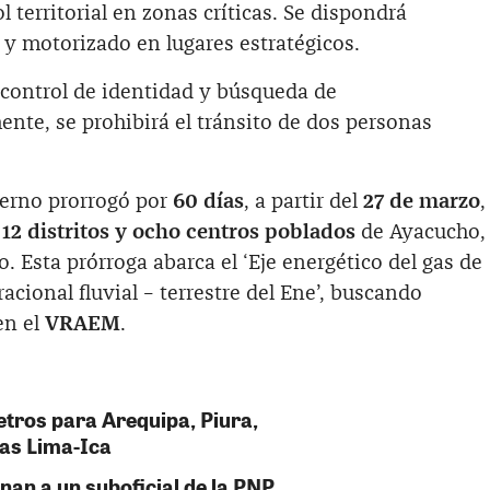
 territorial en zonas críticas. Se dispondrá
 y motorizado en lugares estratégicos.
 control de identidad y búsqueda de
ente, se prohibirá el tránsito de dos personas
ierno prorrogó por
60 días
, a partir del
27 de marzo
,
n
12 distritos y ocho centros poblados
de Ayacucho,
. Esta prórroga abarca el ‘Eje energético del gas de
acional fluvial – terrestre del Ene’, buscando
en el
VRAEM
.
tros para Arequipa, Piura,
nías Lima-Ica
inan a un suboficial de la PNP