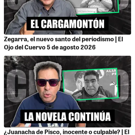
Roberto López Mariños por la sanción de Suspensión
Sin Goce de Remuneración por falta administrativa de
acuerdo al articulo 85° de la ley 30057 de la Ley Servir.
El funcionario en mención, omitió presentar a la
comisión de Inclusión Social y Personas con
Zegarra, el nuevo santo del periodismo | El
Discapacidad del Congreso de la Republica y al
Ojo del Cuervo 5 de agosto 2026
CONADIS, el informe anual 2024 sobre el cumplimiento
del uso de recursos, pese a haber registrado la
ejecución de más de 16 mil soles, hecho que limitó la
transparencia y la rendición de cuentas. ¿Qué hizo con
los 16 mil soles? Hasta hoy no lo sabe el gerente no lo
sabe la prensa y menos la población, ¿cumplirá con la
rendición de cuentas?
LA CONFERENCIA.
Los consejeros regionales Hernán
Herrera y Rosario Gamonal ofrecerán hoy una
conferencia de prensa para explicar lo sucedido en la
polémica sesión de la Comisión de Salud del Consejo
¿Juanacha de Pisco, inocente o culpable? | El
Regional, donde se abordó el tem del terreno destinado