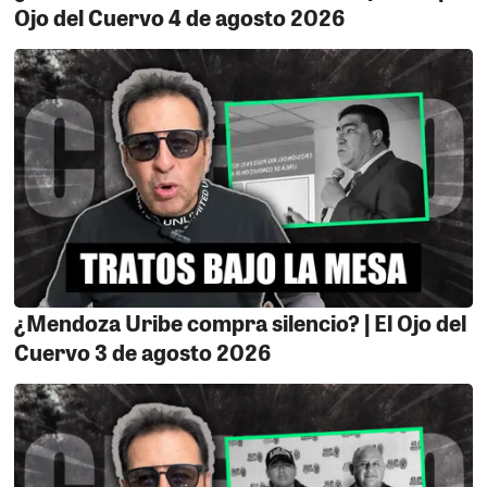
Ojo del Cuervo 4 de agosto 2026
al Hospital de Apoyo de Nasca. El alcalde nasqueño ha
denunciado públicamente que no se le permitió el
ingreso y que prácticamente le cerraron la puerta en la
cara.. Ante esta situación la consejera Rosario
Gamonal a dicho que fue el alcalde Nasca quien
violentó las oficinas del Gobierno Regional de Ica,
faltándonos el respeto a todos. La nueva consejera
delegada de manera enérgica dijo que Jorge Bravo
pretende utilizar el caso del terreno para el hospital de
esa provincia con fines políticos.
¿Mendoza Uribe compra silencio? | El Ojo del
Cuervo 3 de agosto 2026