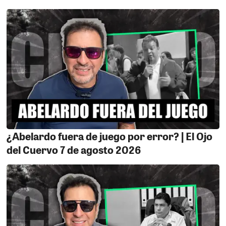
PORKY EN ICA.
El líder en las encuestas
presidenciales, Rafael López Aliaga, llega hoy a Ica. La
concentración está programada para las 6 de la tarde
en la explanada del Mercado La Palma, frente a Plaza
del Sol. En el acto se presentará oficialmente a los
candidatos a diputados y senadores por Renovación
Popular, entre ellos Verónica Yonz y Cecilia Anyoza. Se
anuncia una movilización masiva de simpatizantes
provenientes de distintos puntos de la provincia y la
región. En Ica, la llamada “ola celeste” empieza a tomar
forma y medir fuerzas en las calles.
¿Abelardo fuera de juego por error? | El Ojo
del Cuervo 7 de agosto 2026
EMBARAZOSO.
Corre un documento oficial del
Gobierno Regional que a despertado más de una
sorpresa ya que Mediante la resolución Gerencial
General Regional N°016 – 2026 – GORE – ICA firmada
por el Ing. Abel Osorio, se dispone iniciar un
procedimiento administrativo disciplinario contra