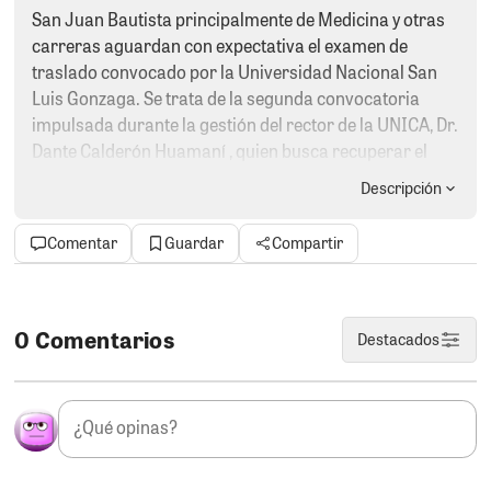
San Juan Bautista principalmente de Medicina y otras
carreras aguardan con expectativa el examen de
traslado convocado por la Universidad Nacional San
Luis Gonzaga. Se trata de la segunda convocatoria
impulsada durante la gestión del rector de la UNICA, Dr.
Dante Calderón Huamaní , quien busca recuperar el
prestigio y el espacio académico que alguna vez tuvo
Descripción
nuestra casa superior de estudios, apostando además
por la educación pública y gratuita como verdadero
Comentar
Guardar
Compartir
compromiso de Estado. Quienes celebran esta
oportunidad son los padres de familia, cansados de
pagar pensiones elevadas en universidades privadas
que prometen excelencia, pero no siempre la
0 Comentarios
Destacados
garantizan. Mientras tanto, en la otra vereda, más de
uno debe estar haciendo números. Porque si el éxodo
estudiantil continúa, ciertas universidades privadas
podrían empezar a sentir el golpe en sus aulas… y en
sus bolsillos. Y algunos promotores, quizá, también.