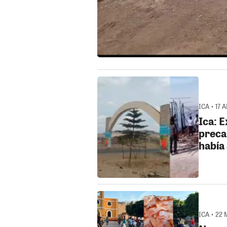
ICA • 17 
Ica: E
preca
había
ICA • 22 