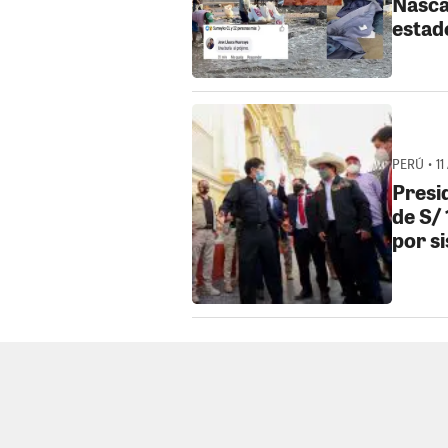
Nasca
estad
PERÚ • 11
Presi
de S/
por s