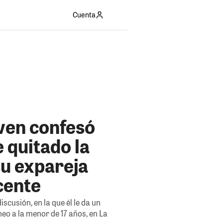
Cuenta
oven confesó
 quitado la
su expareja
cente
scusión, en la que él le da un
neo a la menor de 17 años, en La