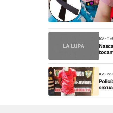
ICA • 11 
Nasca
tocam
ICA • 22 
Polic
sexua