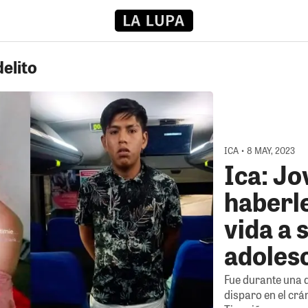
delito
ICA • 8 MAY, 2023
Ica: J
haberle
vida a 
adoles
Fue durante una di
disparo en el crá