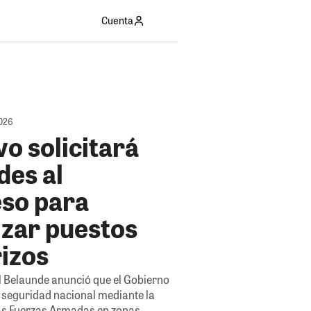
Cuenta
2026
vo solicitará
des al
so para
izar puestos
rizos
el Belaunde anunció que el Gobierno
a seguridad nacional mediante la
las Fuerzas Armadas en zonas