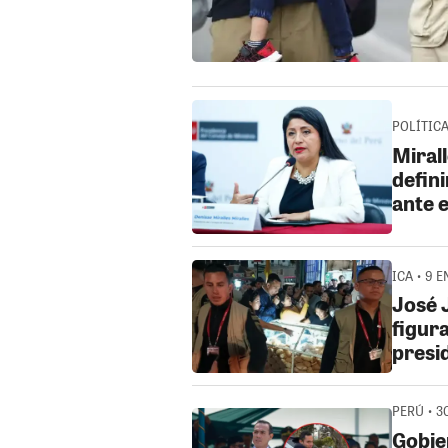
POLÍTICA
Mirall
defin
ante 
ICA • 9 E
José 
figura
presi
PERÚ • 30
Gobie