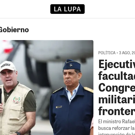
 Gobierno
POLÍTICA • 3 AGO, 
Ejecuti
faculta
Congre
militar
fronte
El ministro Rafa
busca reforzar l
intervención de 