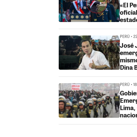
«El P
oficia
estad
PERÚ • 2
José 
emerg
mismo
Dina 
PERÚ • 18
Gobie
Emerg
Lima, 
nacio