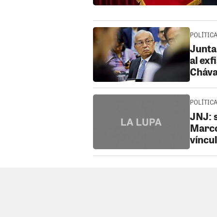
POLÍTICA 
Junta
al exf
Cháva
POLÍTICA
JNJ: 
Marco
víncu