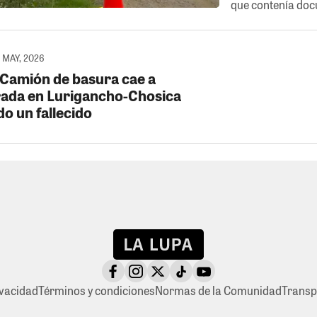
que contenía doc
0 MAY, 2026
 Camión de basura cae a
ada en Lurigancho-Chosica
o un fallecido
ivacidad
Términos y condiciones
Normas de la Comunidad
Transp