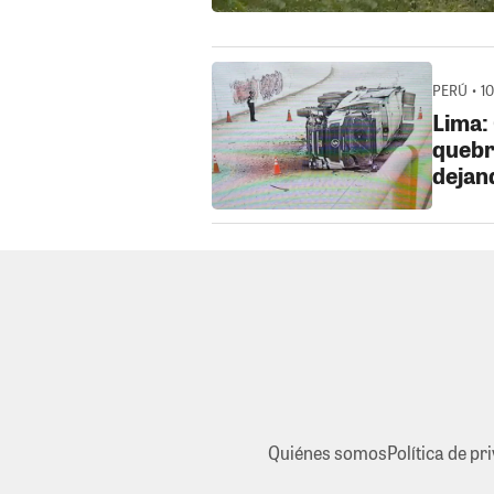
PERÚ • 1
Lima:
quebr
dejand
Quiénes somos
Política de pr