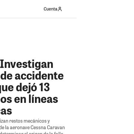
Cuenta
 Investigan
 de accidente
ue dejó 13
dos en líneas
cas
izan restos mecánicos y
de la aeronave Cessna Caravan
determinar el origen de la falla