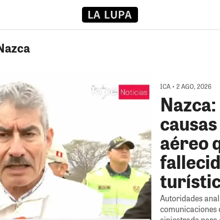
 Nazca
ICA • 2 AGO, 2026
Nazca:
causas
aéreo q
falleci
turísti
Autoridades anal
comunicaciones 
siniestrada para 