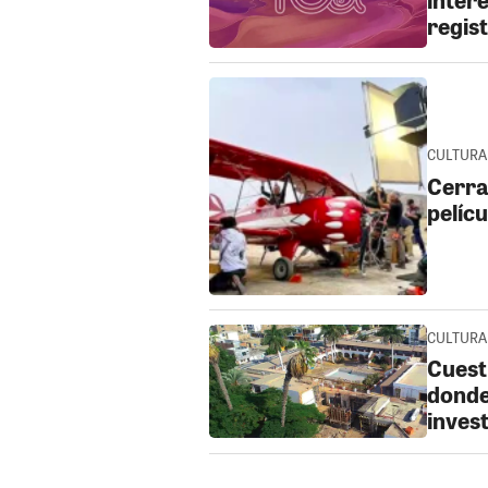
regis
CULTURA 
Cerra
pelíc
CULTURA •
Cuest
donde
inves