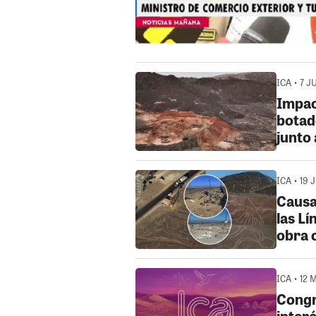
ICA • 7 J
Impac
botad
junto 
ICA • 19 
Causa
las Lí
obra 
ICA • 12 
Congr
interé