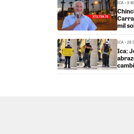
ICA • 9 
Chinc
Carra
mil so
ICA • 28 
Ica: J
abraz
cambi