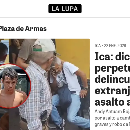
 Plaza de Armas
ICA • 22 ENE, 2026
Ica: di
perpet
delinc
extranj
asalto 
Andy Antuam Roja
por asalto a camb
graves y robo de 