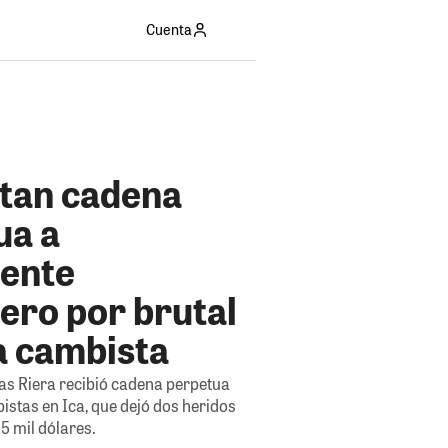
Cuenta
ctan cadena
ua a
uente
ero por brutal
a cambista
s Riera recibió cadena perpetua
istas en Ica, que dejó dos heridos
15 mil dólares.