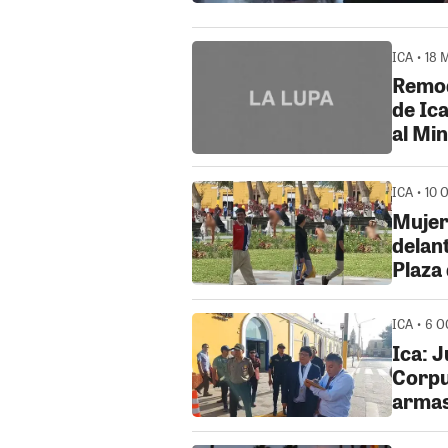
ICA • 18 
Remod
de Ica
al Min
ICA • 10 
Mujer
delan
Plaza
ICA • 6 O
Ica: 
Corpu
armas 