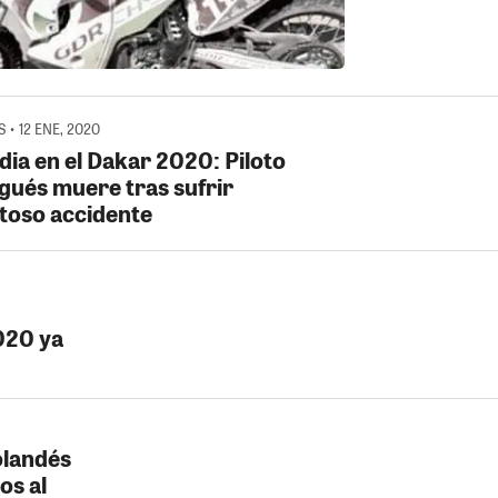
 • 12 ENE, 2020
dia en el Dakar 2020: Piloto
gués muere tras sufrir
toso accidente
020 ya
olandés
os al