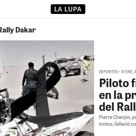
Rally Dakar
DEPORTES • 15 ENE, 
Piloto 
en la p
del Ral
Pierre Cherpin, p
motos, falleció c