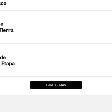
sco
en
Tierra
 de
 Etapa
CARGAR MÁS