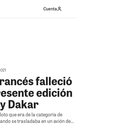
Cuenta
2021
francés falleció
resente edición
ly Dakar
iloto que era de la categoría de
uando se trasladaba en un avión de…