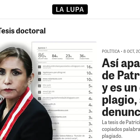
Tesis doctoral
POLÍTICA • 8 OCT, 2
Así apa
de Patr
y es u
plagio,
denunc
La tesis de Patri
copiados palabra
plagiado.