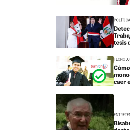
POLÍTICA 
Detec
Traba
tesis
TECNOLOG
Cómo 
monog
caer e
ENTRETEN
Bisab
docto