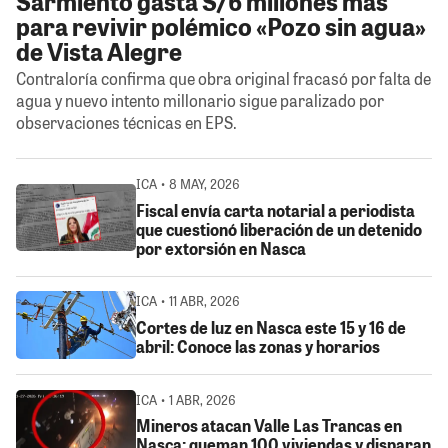
Sarmiento gasta S/6 millones más
para revivir polémico «Pozo sin agua»
de Vista Alegre
Contraloría confirma que obra original fracasó por falta de
agua y nuevo intento millonario sigue paralizado por
observaciones técnicas en EPS.
ICA • 8 MAY, 2026
Fiscal envía carta notarial a periodista
que cuestionó liberación de un detenido
por extorsión en Nasca
ICA • 11 ABR, 2026
Cortes de luz en Nasca este 15 y 16 de
abril: Conoce las zonas y horarios
ICA • 1 ABR, 2026
Mineros atacan Valle Las Trancas en
Nasca: queman 100 viviendas y disparan