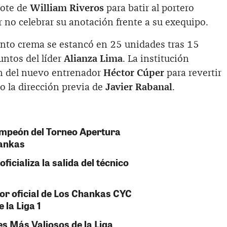
bote de
William Riveros
para batir al portero
r no celebrar su anotación frente a su exequipo.
junto crema se estancó en 25 unidades tras 15
untos del líder
Alianza Lima
. La institución
ón del nuevo entrenador
Héctor Cúper
para revertir
 la dirección previa de
Javier Rabanal
.
ampeón del Torneo Apertura
hankas
ficializa la salida del técnico
sor oficial de Los Chankas CYC
 la Liga 1
s Más Valiosos de la Liga