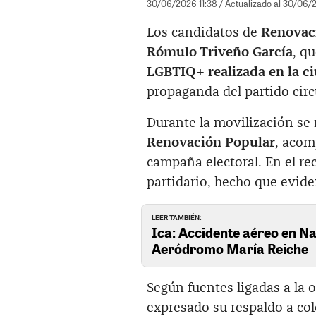
30/06/2026 11:38
/ Actualizado al 30/06/
Los candidatos de
Renovaci
Rómulo Triveño García
, q
LGBTIQ+ realizada en la c
propaganda del partido circu
Durante la movilización se 
Renovación Popular
, acom
campaña electoral. En el r
partidario, hecho que evide
LEER TAMBIÉN:
Ica: Accidente aéreo en Na
Aeródromo María Reiche
Según fuentes ligadas a la
expresado su respaldo a co