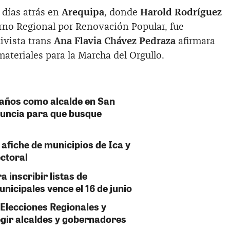
 días atrás en
Arequipa
, donde
Harold Rodríguez
erno Regional por Renovación Popular, fue
ivista trans
Ana Flavia Chávez Pedraza
afirmara
teriales para la Marcha del Orgullo.
años como alcalde en San
enuncia para que busque
 afiche de municipios de Ica y
ectoral
 inscribir listas de
nicipales vence el 16 de junio
 Elecciones Regionales y
gir alcaldes y gobernadores