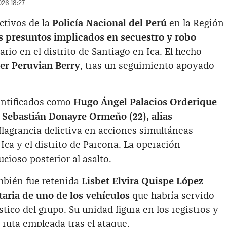
026 18:27
ctivos de la
Policía Nacional del Perú
en la Región
s presuntos implicados en secuestro y robo
io en el distrito de Santiago en Ica. El hecho
ter Peruvian Berry
, tras un seguimiento apoyado
entificados como
Hugo Ángel Palacios Orderique
 y Sebastián Donayre Ormeño (22), alias
flagrancia delictiva en acciones simultáneas
Ica y el distrito de Parcona. La operación
cioso posterior al asalto.
mbién fue retenida
Lisbet Elvira Quispe López
taria de uno de los vehículos
que habría servido
tico del grupo. Su unidad figura en los registros y
a ruta empleada tras el ataque.