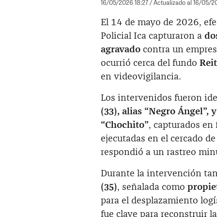
16/05/2026 18:27
/ Actualizado al 16/05/2
El 14 de mayo de 2026, efe
Policial Ica capturaron a
do
agravado
contra un empresar
ocurrió cerca del fundo
Rei
en videovigilancia.
Los intervenidos fueron id
(33), alias “Negro Ángel”,
“Chochito”
, capturados en 
ejecutadas en el cercado de 
respondió a un rastreo minu
Durante la intervención ta
(35)
, señalada como
propie
para el desplazamiento logís
fue clave para reconstruir l