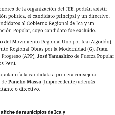
ores de la organización del JEE, podrán asistir
n política, el candidato principal y un directivo.
andidatos al Gobierno Regional de Ica y un
ación Popular, cuyo candidato fue excluido.
do
del Movimiento Regional Uno por Ica (Algodón),
nto Regional Obras por la Modernidad (G),
Juan
l Progreso (APP),
José Yamashiro
de Fuerza Popular
s Perú.
pular iría la candidata a primera consejera
r de
Pancho Massa
(Improcedente) además
tante o directivo.
 afiche de municipios de Ica y