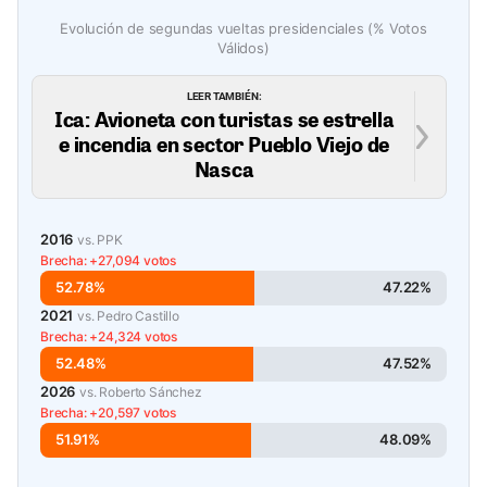
Evolución de segundas vueltas presidenciales (% Votos
Válidos)
LEER TAMBIÉN:
Ica: Avioneta con turistas se estrella
e incendia en sector Pueblo Viejo de
Nasca
2016
vs. PPK
Brecha: +27,094 votos
52.78%
47.22%
2021
vs. Pedro Castillo
Brecha: +24,324 votos
52.48%
47.52%
2026
vs. Roberto Sánchez
Brecha: +20,597 votos
51.91%
48.09%