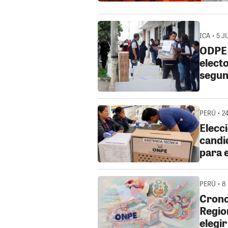
ICA • 5 J
ODPE 
electo
segun
PERÚ • 2
Elecc
candi
para 
PERÚ • 8
Crono
Regio
elegi