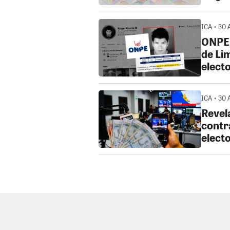
ICA • 30 
ONPE 
de Li
electo
ICA • 30 
Revel
contr
electo