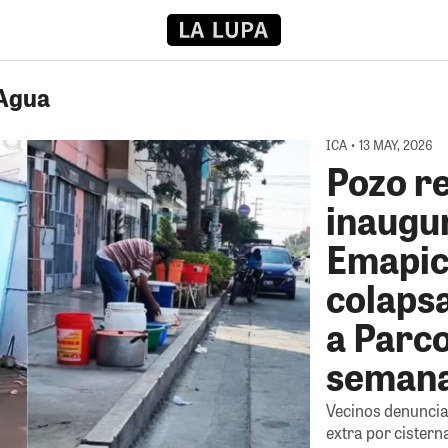
 Agua
ICA • 13 MAY, 2026
Pozo r
inaugu
Emapic
colapsa
a Parc
seman
Vecinos denuncian
extra por cister