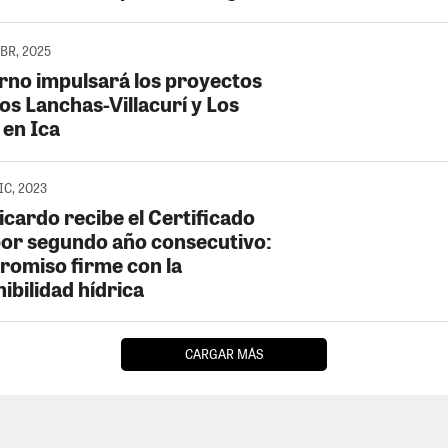
ABR, 2025
rno impulsará los proyectos
os Lanchas-Villacurí y Los
 en Ica
DIC, 2023
icardo recibe el Certificado
por segundo año consecutivo:
omiso firme con la
ibilidad hídrica
CARGAR MÁS