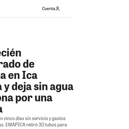
Cuenta
ecién
rado de
a en Ica
 y deja sin agua
ona por una
a
 cinco días sin servicio y gastos
nas. EMAPICA retiró 30 tubos para