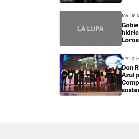
ICA • 16 
Gobie
hídric
Loros
ICA • 21 
Don R
Azul 
Compr
sosten