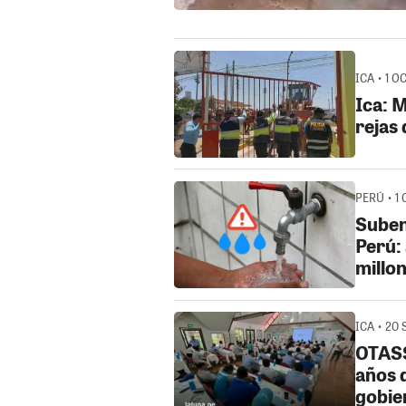
ICA • 1 O
Ica: 
rejas 
PERÚ • 1 
Suben 
Perú: 
millo
ICA • 20 
OTASS
años 
gobie