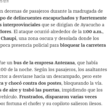
5 12:11
n decenas de pasajeros durante la madrugada de
po de delincuentes encapuchados y fuertemente
 interprovinciales
que se dirigían de Ayacucho a
dores
. El ataque ocurrió alrededor de la
1:00 a.m.
,
o
Chaupi
, una zona oscura y desolada donde los
poca presencia policial para
bloquear la carretera
 fue un
bus de la empresa Antezana
, que había
:00 de la noche. Según los pasajeros, los asaltantes
uctor a desviarse hacia un descampado, pero este
a y chocó contra dos postes
, bloqueando la vía.
s de aire y trabó las puertas
, impidiendo que los
vehículo.
Frustrados, dispararon varias veces
por fortuna el chofer y su copiloto salieron ilesos.