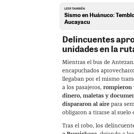
LEER TAMBIÉN:
Sismo en Huánuco: Temblor
Aucayacu
Delincuentes apro
unidades en la ru
Mientras el bus de Antezana
encapuchados aprovecharon
llegaban por el mismo tra
a los pasajeros,
rompieron v
dinero, maletas y docume
dispararon al aire
para semb
obligaron a tirarse al suelo 
Tras el robo, los delincuen