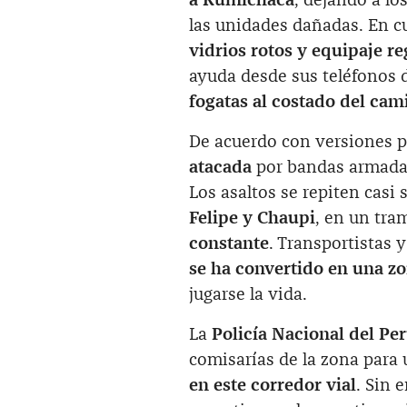
a Rumichaca
, dejando a l
las unidades dañadas. En cu
vidrios rotos y equipaje r
ayuda desde sus teléfonos 
fogatas al costado del cam
De acuerdo con versiones po
atacada
por bandas armadas
Los asaltos se repiten casi
Felipe y Chaupi
, en un tr
constante
. Transportistas 
se ha convertido en una zo
jugarse la vida.
La
Policía Nacional del Pe
comisarías de la zona para 
en este corredor vial
. Sin 