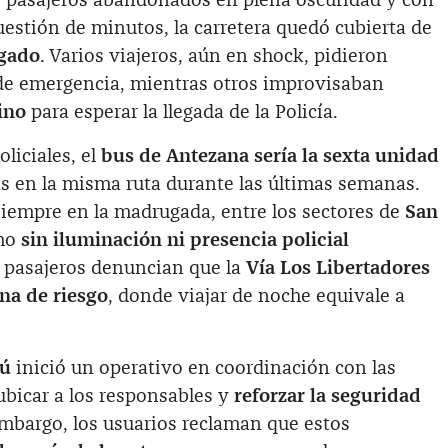
os pasajeros abandonados en plena oscuridad y con
estión de minutos, la carretera quedó cubierta de
egado
. Varios viajeros, aún en shock, pidieron
de emergencia, mientras otros improvisaban
ino
para esperar la llegada de la Policía.
liciales, el
bus de Antezana sería la sexta unidad
 en la misma ruta durante las últimas semanas.
 siempre en la madrugada, entre los sectores de
San
amo
sin iluminación ni presencia policial
y pasajeros denuncian que la
Vía Los Libertadores
na de riesgo
, donde viajar de noche equivale a
rú
inició un operativo en coordinación con las
ubicar a los responsables y
reforzar la seguridad
embargo, los usuarios reclaman que estos