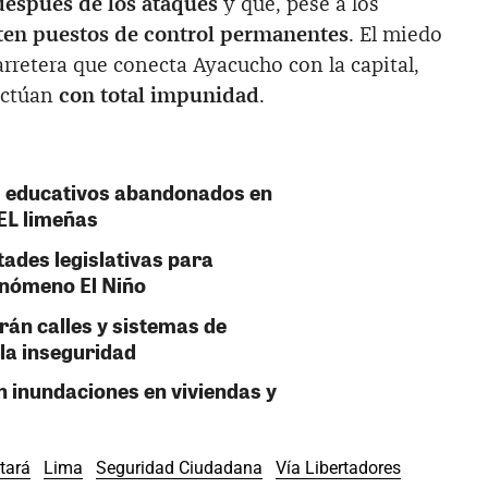
después de los ataques
y que, pese a los
ten puestos de control permanentes
. El miedo
arretera que conecta Ayacucho con la capital,
actúan
con total impunidad
.
es educativos abandonados en
EL limeñas
tades legislativas para
enómeno El Niño
án calles y sistemas de
la inseguridad
n inundaciones en viviendas y
tará
Lima
Seguridad Ciudadana
Vía Libertadores