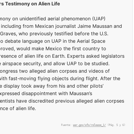
s Testimony on Alien Life
imony on unidentified aerial phenomenon (UAP)
 including from Mexican journalist Jaime Maussan and
Graves, who previously testified before the U.S.
to debate language on UAP in the Aerial Space
proved, would make Mexico the first country to
sence of alien life on Earth. Experts asked legislators
 airspace security, and allow UAP to be studied.
ongress two alleged alien corpses and videos of
ith fast-moving flying objects during flight. After the
e display took away from his and other pilots’
xpressed disappointment with Maussan’s
entists have discredited previous alleged alien corpses
e of alien life.
Fuente:
war.gov/ufo/release_1/
(Pág. 5 y 6)