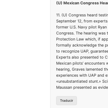
(U) Mexican Congress Hear
11. (U) Congress heard test
September 12, from experts
former U.S. Navy pilot Ryan 
Congress. The hearing was 
Protection Law which, if ap
formally acknowledge the pre
to recognize UAP, guarantee
Experts also presented to C
Mexican pilots’ encounters w
hearing, Graves lamented th
experiences with UAP and e
«unsubstantiated stunt.» Sci
Maussan presented as evidenc
Traducir