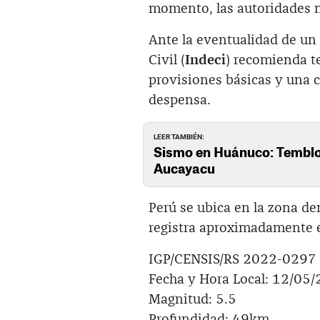
momento, las autoridades n
Ante la eventualidad de un
Civil (
Indeci
) recomienda t
provisiones básicas y una 
despensa.
LEER TAMBIÉN:
Sismo en Huánuco: Temblor
Aucayacu
Perú se ubica en la zona d
registra aproximadamente e
IGP/CENSIS/RS 2022-0297
Fecha y Hora Local: 12/05
Magnitud: 5.5
Profundidad: 49km