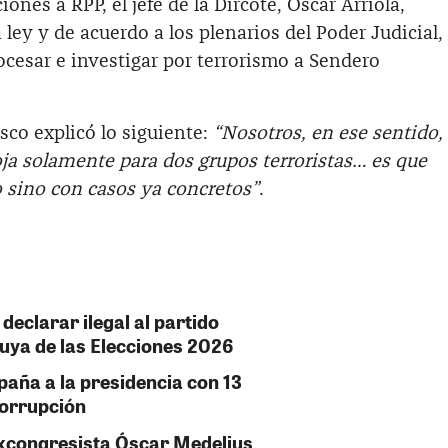
ones a RPP, el jefe de la Dircote, Óscar Arriola,
ley y de acuerdo a los plenarios del Poder Judicial,
rocesar e investigar por terrorismo a Sendero
sco explicó lo siguiente:
“Nosotros, en ese sentido,
roja solamente para dos grupos terroristas… es que
o sino con casos ya concretos”
.
 declarar ilegal al partido
luya de las Elecciones 2026
paña a la presidencia con 13
corrupción
excongresista Óscar Medelius