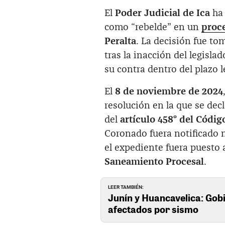
El
Poder Judicial de Ica
ha 
como “rebelde” en un
proce
Peralta
. La decisión fue to
tras la inacción del legisl
su contra dentro del plazo l
El
8 de noviembre de 2024
resolución en la que se dec
del
artículo 458° del Códig
Coronado fuera notificado 
el expediente fuera puesto
Saneamiento Procesal
.
LEER TAMBIÉN:
Junín y Huancavelica: Gob
afectados por sismo