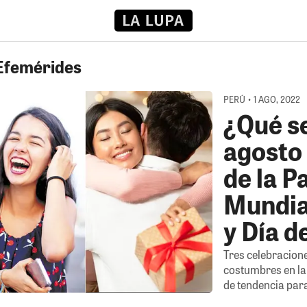
 Efemérides
PERÚ • 1 AGO, 2022
¿Qué se
agosto
de la 
Mundial
y Día d
Tres celebracion
costumbres en la
de tendencia para