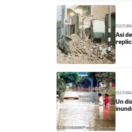
CULTURA 
Así d
repli
CULTURA 
Un dí
inund