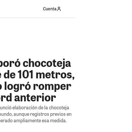
Cuenta
boró chocoteja
 de 101 metros,
o logró romper
rd anterior
unció elaboración de la chocoteja
undo, aunque registros previos en
perado ampliamente esa medida.