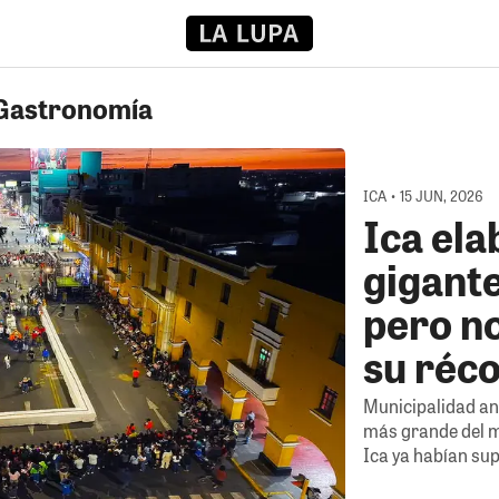
 Gastronomía
ICA • 15 JUN, 2026
Ica ela
gigante
pero n
su réco
Municipalidad an
más grande del m
Ica ya habían su