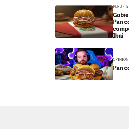
PERÚ • 17
Gobier
Pan c
compe
Ibai
OPINIÓN 
Pan c