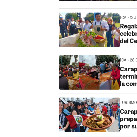
ICA • 13 
Regal
celebr
del C
ICA • 28 
Carap
termin
la co
TURISMO 
Carap
prepa
por s