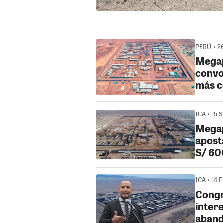
PERÚ • 26
Megap
convo
más c
ICA • 15 
Megap
apost
S/ 60
ICA • 14 
Congr
inter
aband