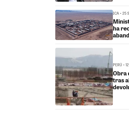
ICA • 25 
Minis
ha re
aband
PERÚ • 12
Obra 
tras 
devol