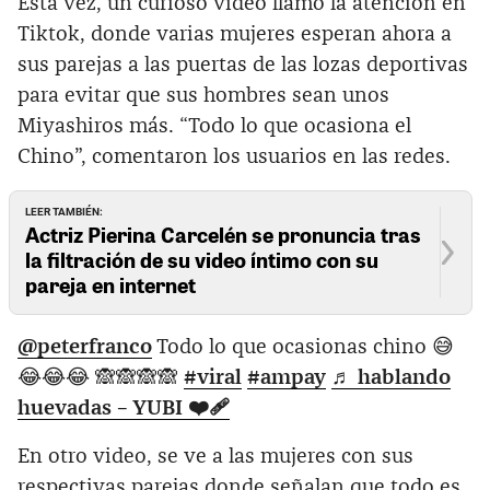
Esta vez, un curioso video llamó la atención en
Tiktok, donde varias mujeres esperan ahora a
sus parejas a las puertas de las lozas deportivas
para evitar que sus hombres sean unos
Miyashiros más. “Todo lo que ocasiona el
Chino”, comentaron los usuarios en las redes.
LEER TAMBIÉN:
Actriz Pierina Carcelén se pronuncia tras
la filtración de su video íntimo con su
pareja en internet
@peterfranco
Todo lo que ocasionas chino 😅
😂😂😂 🙈🙈🙈🙈
#viral
#ampay
♬ hablando
huevadas – YUBI ❤️‍🩹
En otro video, se ve a las mujeres con sus
respectivas parejas donde señalan que todo es