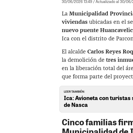
30/06/2026 13:49
/ Actualizado al 30/06
La
Municipalidad Provincia
viviendas
ubicadas en el se
nuevo puente Huancavelic
Ica con el distrito de Parco
El alcalde
Carlos Reyes Ro
la demolición de
tres inmu
en la liberación total del á
que forma parte del proyec
LEER TAMBIÉN:
Ica: Avioneta con turistas 
de Nasca
Cinco familias fi
Municipalidad de 