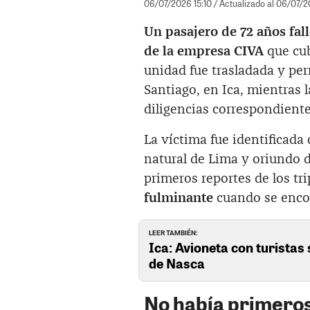
06/07/2026 15:10
/ Actualizado al 06/07/2
Un pasajero de 72 años fall
de la empresa CIVA
que cub
unidad fue trasladada y per
Santiago, en Ica, mientras l
diligencias correspondiente
La víctima fue identificad
natural de Lima y oriundo de
primeros reportes de los tr
fulminante
cuando se encon
LEER TAMBIÉN:
Ica: Avioneta con turistas 
de Nasca
No había primeros 