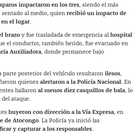
sparos impactaron en los tres
, siendo el más
a sentado al medio, quien
recibió un impacto de
 en el lugar
.
el brazo
y fue trasladada de emergencia al
hospital
ue el conductor, también herido, fue evacuado en
ría Auxiliadora
, donde permanece bajo
a parte posterior del vehículo resultaron
ilesos
,
 fueron quienes
alertaron a la Policía Nacional
. En
gentes hallaron
al menos diez casquillos de bala
, lo
 del ataque.
ores
huyeron con dirección a la Vía Expresa
, en
re de Atocongo
. La Policía ya inició las
ficar y capturar a los responsables
.