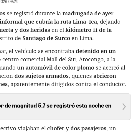
/2026 09:24
os
se registró durante la
madrugada de ayer
 informal que cubría la ruta Lima–Ica
, dejando
erta y dos heridas
en el
kilómetro 11 de la
istrito de
Santiago de Surco
en Lima.
ar, el vehículo se encontraba
detenido en un
 centro comercial Mall del Sur, Atocongo, a la
 cuando
un automóvil de color plomo
se acercó al
dieron
dos sujetos armados
, quienes
abrieron
nes
, aparentemente dirigidos contra el conductor.
 de magnitud 5.7 se registró esta noche en
lectivo viajaban el
chofer y dos pasajeros
, un