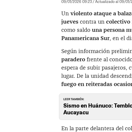
09/01/2026 09:23
/ Actualizado al 09/01
Un
violento ataque a balaz
jueves
contra un
colectivo
como saldo
una persona mu
Panamericana Sur
, en el d
Según información prelimin
paradero
frente al conocido
espera de subir pasajeros,
lugar. De la unidad descen
fuego en reiteradas ocasio
LEER TAMBIÉN:
Sismo en Huánuco: Temblor
Aucayacu
En la parte delantera del co