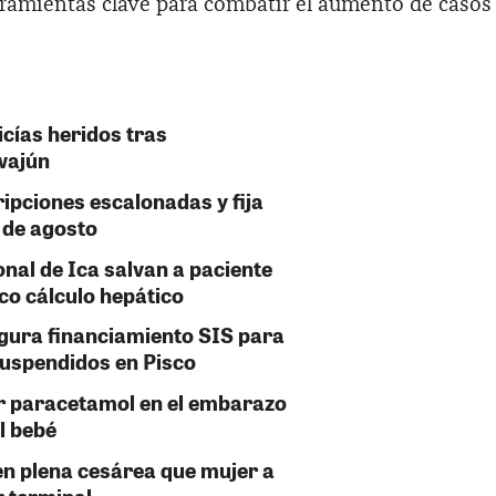
ramientas clave para combatir el aumento de casos
cías heridos tras
wajún
ipciones escalonadas y fija
 de agosto
nal de Ica salvan a paciente
co cálculo hepático
egura financiamiento SIS para
uspendidos en Pisco
r paracetamol en el embarazo
l bebé
en plena cesárea que mujer a