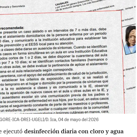
GORE-ICA-DREI-UGELI/D. Ica, 04 de mayo del 2026
se ejecutó
desinfección diaria con cloro y agua