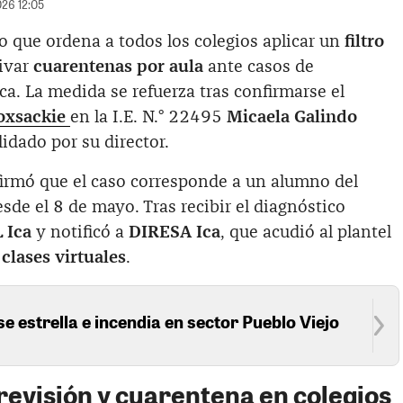
026 12:05
o que ordena a todos los colegios aplicar un
filtro
ivar
cuarentenas por aula
ante casos de
a. La medida se refuerza tras confirmarse el
coxsackie
en la I.E. N.° 22495
Micaela Galindo
lidado por su director.
irmó que el caso corresponde a un alumno del
sde el 8 de mayo. Tras recibir el diagnóstico
 Ica
y notificó a
DIRESA Ica
, que acudió al plantel
clases virtuales
.
se estrella e incendia en sector Pueblo Viejo
revisión y cuarentena en colegios