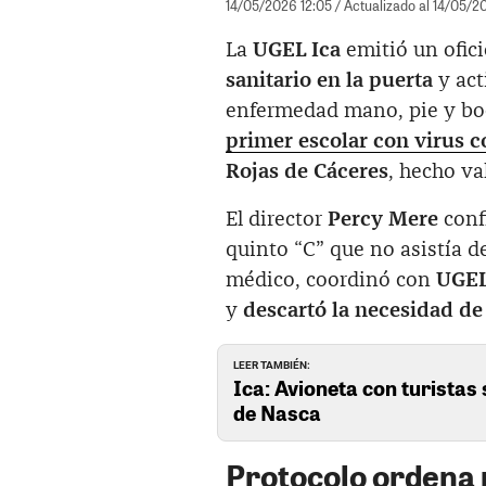
14/05/2026 12:05
/ Actualizado al 14/05/2
La
UGEL Ica
emitió un ofici
sanitario en la puerta
y act
enfermedad mano, pie y boc
primer escolar con virus 
Rojas de Cáceres
, hecho va
El director
Percy Mere
conf
quinto “C” que no asistía de
médico, coordinó con
UGEL
y
descartó la necesidad de 
LEER TAMBIÉN:
Ica: Avioneta con turistas 
de Nasca
Protocolo ordena 