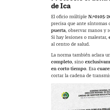
de Ica
El oficio múltiple
N.º0105-
precisa que ante síntomas
puerta
, observar manos y ro
Si hay lesiones o malestar,
al centro de salud.
La norma también aclara un
completo
, sino
exclusivam
en corto tiempo
. Esa
cuare
cortar la cadena de transmi